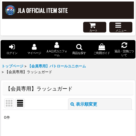
カート
メニュー
JLA公式ユニフォ
返品・交換につ
ログイン
マイページ
商品を探す
ご利用ガイド
ーム
いて
トップページ
>
【会員専用】パトロールユニホーム
>
【会員専用】ラッシュガード
【会員専用】ラッシュガード
表示順変更
閉じる
0
件
表示数
: