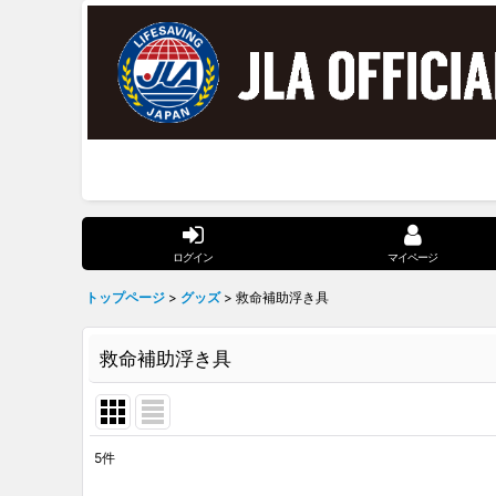
ログイン
マイページ
トップページ
>
グッズ
>
救命補助浮き具
救命補助浮き具
5
件
表示数
: