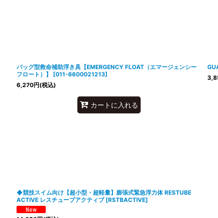
絞り込む
バッグ型救命補助浮き具【EMERGENCY FLOAT（エマージェンシー
GU
フロート）】
[
011-6600021213
]
3,8
6,270
円
(税込)
カートに入れる
◆競技スイム向け【超小型・超軽量】膨張式緊急浮力体 RESTUBE
ACTIVE レスチューブアクティブ
[
RSTBACTIVE
]