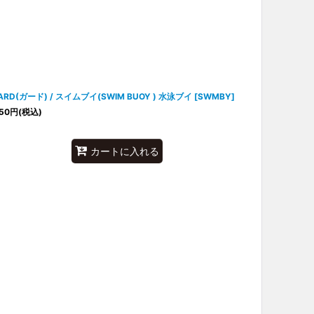
ARD(ガード) / スイムブイ(SWIM BUOY ) 水泳ブイ
[
SWMBY
]
50
円
(税込)
カートに入れる