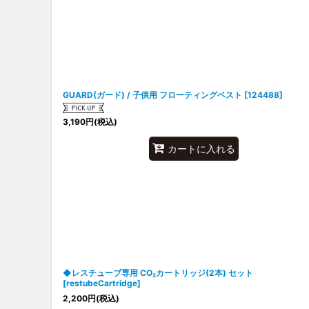
並び順
:
GUARD(ガード) / 子供用 フローティングベスト
[
124488
]
3,190
円
(税込)
カートに入れる
◆レスチューブ専用 CO₂カートリッジ(2本) セット
[
restubeCartridge
]
2,200
円
(税込)