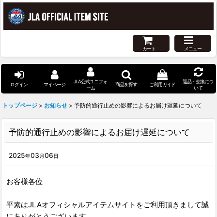
カート
メニュー
JLA公式ユニフォ
返品・交換につ
ログイン
マイページ
商品を探す
ご利用ガイド
ーム
いて
トップページ
>
お知らせ
>
予防的通行止めの影響によるお届け遅延について
予防的通行止めの影響によるお届け遅延について
2025
03
06
年
月
日
お客様各位
平素はJLAオフィシャルアイテムサイトをご利用頂きまして誠
にありがとうございます。