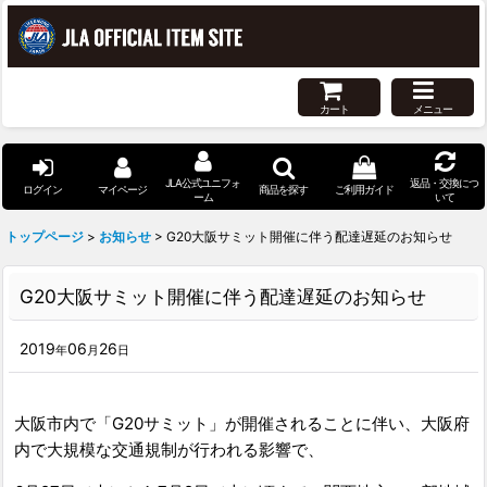
カート
メニュー
JLA公式ユニフォ
返品・交換につ
ログイン
マイページ
商品を探す
ご利用ガイド
ーム
いて
トップページ
>
お知らせ
>
G20大阪サミット開催に伴う配達遅延のお知らせ
G20大阪サミット開催に伴う配達遅延のお知らせ
2019
06
26
年
月
日
大阪市内で「G20サミット」が開催されることに伴い、大阪府
内で大規模な交通規制が行われる影響で、